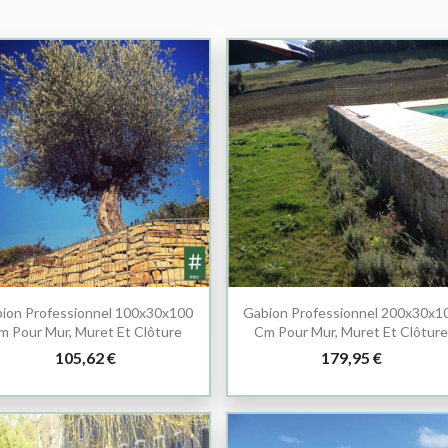
ion Professionnel 100x30x100
Gabion Professionnel 200x30x1
m Pour Mur, Muret Et Clôture
Cm Pour Mur, Muret Et Clôtur
105,62 €
179,95 €