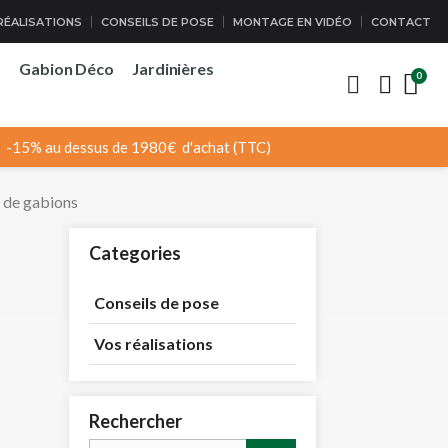
RÉALISATIONS
CONSEILS DE POSE
MONTAGE EN VIDÉO
CONTACT
o
Gabion Déco
Jardinières
-15% au dessus de 1980€ d'achat (TTC)
s de gabions
Categories
Conseils de pose
Vos réalisations
Rechercher