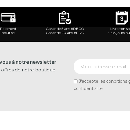
Paiement
Garantie 5 ans #DECO
Livraison s
sécurisé
Garantie 20 ans #PRO
4 à 8 jours o
ous à notre newsletter
 offres de notre boutique.
J'accepte les conditions g
confidentialité