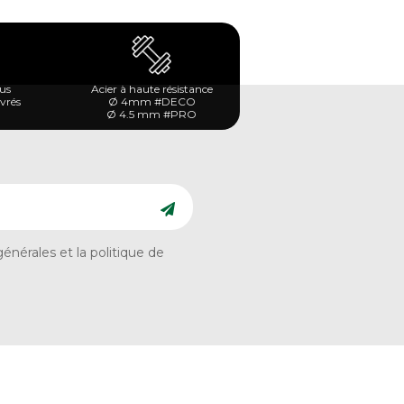
ous
Acier à haute résistance
uvrés
Ø 4mm #DECO
Ø 4.5 mm #PRO
énérales et la politique de