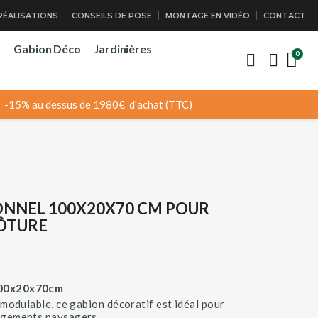
RÉALISATIONS
CONSEILS DE POSE
MONTAGE EN VIDÉO
CONTACT
o
Gabion Déco
Jardinières
-15% au dessus de 1980€ d'achat (TTC)
ONNEL 100X20X70 CM POUR
LÔTURE
100x20x70cm
 modulable, ce gabion décoratif est idéal pour
agements paysagers.