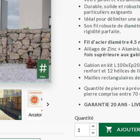
Durable, solide et robust
particuliers exigeants
Idéal pour délimiter une a
Son fil robuste de diamèt
rigidité parfaite.
Fil d'acier diamètre 4.5
Alliage de Zinc + Alumin
fois supérieure aux gabi
Gabion en kit L100xEp20x
renfort et 12 hélices de l
Mailles rectangulaires d
Quantité de pierre à prév
pierre comprise entre 70

GARANTIE 20 ANS - LI
Quantité

AJOUTER