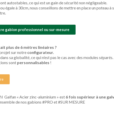
ont autostables, ce qui est un gain de sécurité non négligeable.
 ou égale à 30cm, nous conseillons de mettre en place un poteau à sc
tre.
e gabion professionnel ou sur-mesure
it plus de 6 mètres linéaires ?
projet sur notre
configurateur.
 dans sa globalité, ce qui n’est pas le cas avec des modules séparés.
ations sont
personnalisables
!
ure
fil Galfan « Acier zinc-aluminium » est
6 fois supérieur à une gal
 l’ensemble de nos gabions #PRO et #SUR MESURE