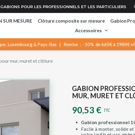
GABIONS POUR LES PROFESSIONNELS ET LES PARTICULIERS
N SUR MESURE
Clôture composite sur mesure
Gabion Pr
Accessoires
ue, Luxembourg & Pays-Bas | Remise : -10% de 660€ à 1980€ et 
our mur, muret et clôture
GABION PROFESSI
MUR, MURET ET C
90,53 €
TTC
Gabion professionnel 
Facile à monter, solide et
votre jardin et vos amén